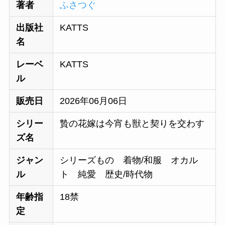
著者
ふさつぐ
出版社
KATTS
名
レーベ
KATTS
ル
販売日
2026年06月06日
シリー
贄の花嫁は今宵も獣と契りを交わす
ズ名
ジャン
シリーズもの 着物/和服 オカル
ル
ト 純愛 歴史/時代物
年齢指
18禁
定