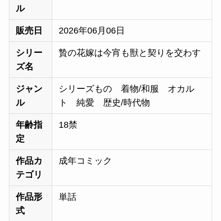
ル
販売日
2026年06月06日
シリー
贄の花嫁は今宵も獣と契りを交わす
ズ名
ジャン
シリーズもの 着物/和服 オカル
ル
ト 純愛 歴史/時代物
年齢指
18禁
定
作品カ
成年コミック
テゴリ
作品形
単話
式