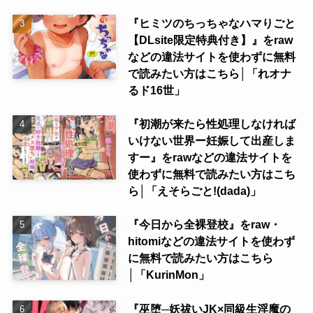
『ヒミツのちっちゃなハマりごと
【DLsite限定特典付き】』をraw
などの違法サイトを使わずに無料
で読みたい方はこちら│「れオナ
るド16世」
『初潮が来たら性処理しなければ
いけない世界ー妊娠して出産しま
すー』をrawなどの違法サイトを
使わずに無料で読みたい方はこち
ら│「えそらごと!(dada)」
『今日から全裸登校』をraw・
hitomiなどの違法サイトを使わず
に無料で読みたい方はこちら
│「KurinMon」
『巫堕─妖祓いJK×同級生淫魔の