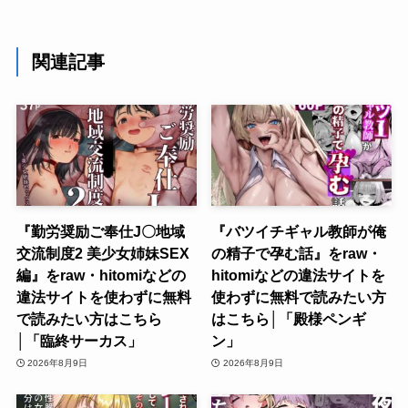
関連記事
『勤労奨励ご奉仕J〇地域
『バツイチギャル教師が俺
交流制度2 美少女姉妹SEX
の精子で孕む話』をraw・
編』をraw・hitomiなどの
hitomiなどの違法サイトを
違法サイトを使わずに無料
使わずに無料で読みたい方
で読みたい方はこちら
はこちら│「殿様ペンギ
│「臨終サーカス」
ン」
2026年8月9日
2026年8月9日