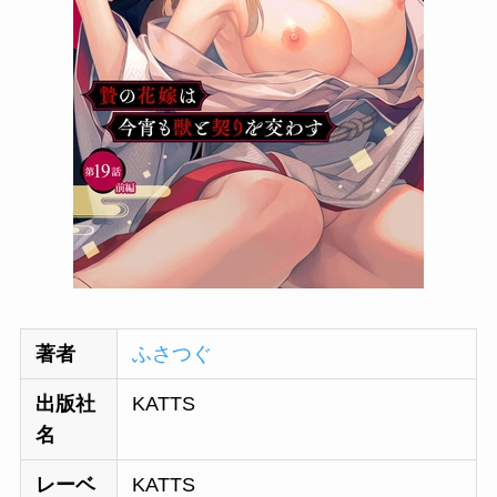
著者
ふさつぐ
出版社
KATTS
名
レーベ
KATTS