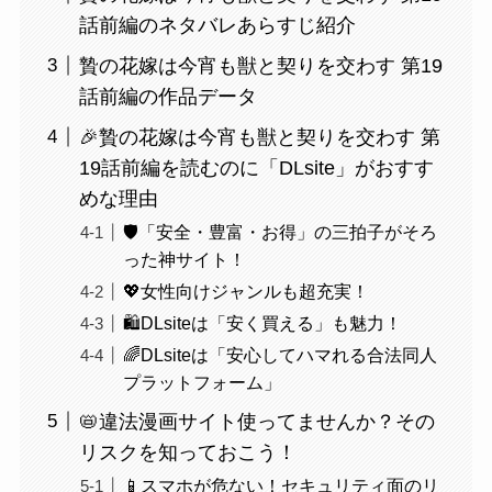
話前編のネタバレあらすじ紹介
贄の花嫁は今宵も獣と契りを交わす 第19
話前編の作品データ
🎉贄の花嫁は今宵も獣と契りを交わす 第
19話前編を読むのに「DLsite」がおすす
めな理由
🛡️「安全・豊富・お得」の三拍子がそろ
った神サイト！
💖女性向けジャンルも超充実！
🛍️DLsiteは「安く買える」も魅力！
🌈DLsiteは「安心してハマれる合法同人
プラットフォーム」
📛違法漫画サイト使ってませんか？その
リスクを知っておこう！
📱スマホが危ない！セキュリティ面のリ