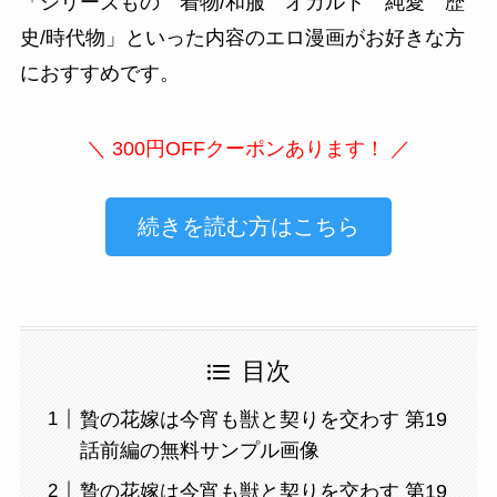
「
シリーズもの 着物/和服 オカルト 純愛 歴
史/時代物
」といった内容のエロ漫画がお好きな方
におすすめです。
＼ 300円OFFクーポンあります！ ／
続きを読む方はこちら
目次
贄の花嫁は今宵も獣と契りを交わす 第19
話前編の無料サンプル画像
贄の花嫁は今宵も獣と契りを交わす 第19