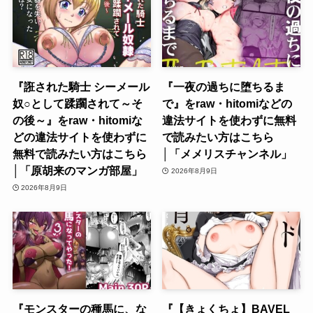
『誑された騎士 シーメール
『一夜の過ちに堕ちるま
奴○として蹂躙されて～そ
で』をraw・hitomiなどの
の後～』をraw・hitomiな
違法サイトを使わずに無料
どの違法サイトを使わずに
で読みたい方はこちら
無料で読みたい方はこちら
│「メメリスチャンネル」
│「原胡来のマンガ部屋」
2026年8月9日
2026年8月9日
『モンスターの種馬に、な
『【きょくちょ】BAVEL