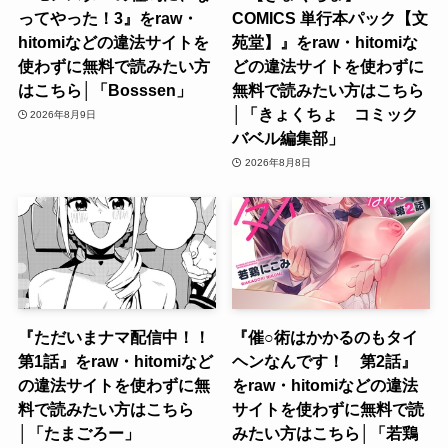
ってやった！3』をraw・
COMICS 単行本パック【文
hitomiなどの違法サイトを
苑堂】』をraw・hitomiな
使わずに無料で読みたい方
どの違法サイトを使わずに
はこちら│「Bosssen」
無料で読みたい方はこちら
│「きょくちょ コミック
2026年8月9日
バベル編集部」
2026年8月8日
『ただいまナマ配信中！！
『催○術はかかるのもタイ
第1話』をraw・hitomiなど
ヘンなんです！ 第2話』
の違法サイトを使わずに無
をraw・hitomiなどの違法
料で読みたい方はこちら
サイトを使わずに無料で読
│「たまごろー」
みたい方はこちら│「若鶏