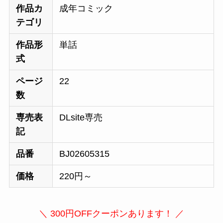
作品カ
成年コミック
テゴリ
作品形
単話
式
ページ
22
数
専売表
DLsite専売
記
品番
BJ02605315
価格
220円～
＼ 300円OFFクーポンあります！ ／