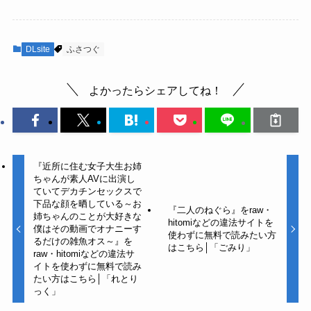
DLsite
ふさつぐ
よかったらシェアしてね！
『近所に住む女子大生お姉
ちゃんが素人AVに出演し
ていてデカチンセックスで
下品な顔を晒している～お
『二人のねぐら』をraw・
姉ちゃんのことが大好きな
hitomiなどの違法サイトを
僕はその動画でオナニーす
使わずに無料で読みたい方
るだけの雑魚オス～』を
はこちら│「ごみり」
raw・hitomiなどの違法サ
イトを使わずに無料で読み
たい方はこちら│「れとり
っく」