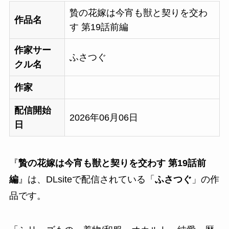
贄の花嫁は今宵も獣と契りを交わ
作品名
す 第19話前編
作家サー
ふさつぐ
クル名
作家
配信開始
2026年06月06日
日
『
贄の花嫁は今宵も獣と契りを交わす 第19話前
編
』は、DLsiteで配信されている「
ふさつぐ
」の作
品です。