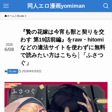
同人エロ漫画yomiman
ホーム
DLsite
『贄の花嫁は今宵も獣と契りを交
わす 第19話前編』をraw・hitomi
2026
などの違法サイトを使わずに無料
6/08
で読みたい方はこちら│「ふさつ
ぐ」
2026年6月8日
DLsite