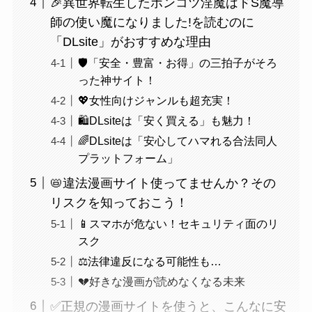
🎉異世界転生したポンコツ淫魔はドS魔導
師の使い魔になりました!を読むのに
「DLsite」がおすすめな理由
🛡️「安全・豊富・お得」の三拍子がそろ
った神サイト！
💖女性向けジャンルも超充実！
🛍️DLsiteは「安く買える」も魅力！
🌈DLsiteは「安心してハマれる合法同人
プラットフォーム」
📛違法漫画サイト使ってませんか？その
リスクを知っておこう！
📱スマホが危ない！セキュリティ面のリ
スク
⚖️法律違反になる可能性も…
💔好きな漫画が読めなくなる未来
✅正規の漫画サイトを使うと、こんなに安