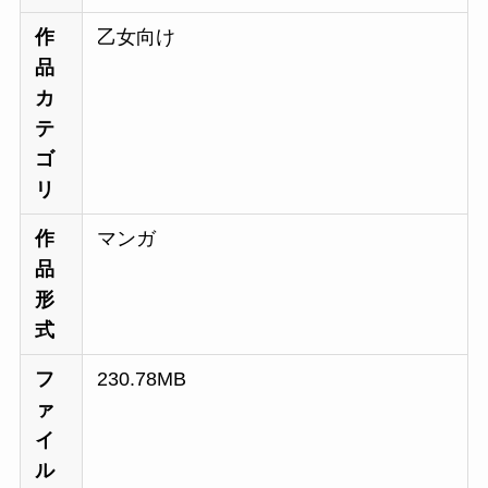
作
乙女向け
品
カ
テ
ゴ
リ
作
マンガ
品
形
式
フ
230.78MB
ァ
イ
ル