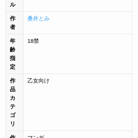
ル
作
桑井とみ
者
年
18禁
齢
指
定
作
乙女向け
品
カ
テ
ゴ
リ
作
マンガ