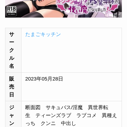
サ
たまごキッチン
ー
ク
ル
名
販
2023年05月28日
売
日
ジ
断面図 サキュバス/淫魔 異世界転
ャ
生 ティーンズラブ ラブコメ 異種え
ン
っち クンニ 中出し