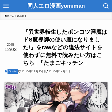
同人エロ漫画yomiman
ホーム
DLsite
『異世界転生したポンコツ淫魔は
ドS魔導師の使い魔になりまし
2025
た!』をrawなどの違法サイトを
12/03
使わずに無料で読みたい方はこ
ちら│「たまごキッチン」
2025年11月15日
2025年12月3日
DLsite