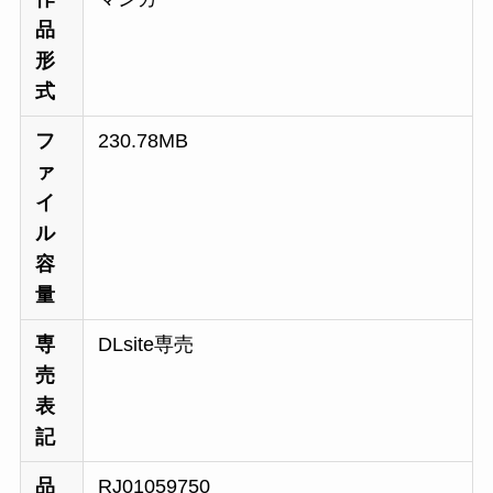
品
形
式
フ
230.78MB
ァ
イ
ル
容
量
専
DLsite専売
売
表
記
品
RJ01059750