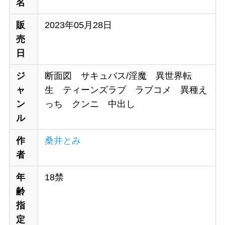
名
販
2023年05月28日
売
日
ジ
断面図 サキュバス/淫魔 異世界転
ャ
生 ティーンズラブ ラブコメ 異種え
ン
っち クンニ 中出し
ル
作
桑井とみ
者
年
18禁
齢
指
定