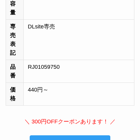
容
量
専
DLsite専売
売
表
記
品
RJ01059750
番
価
440円～
格
＼ 300円OFFクーポンあります！ ／