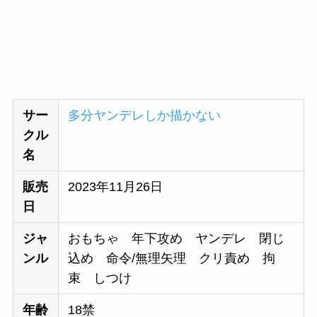
サー
多分ヤンデレしか描かない
クル
名
販売
2023年11月26日
日
ジャ
おもちゃ 年下攻め ヤンデレ 閉じ
ンル
込め 命令/無理矢理 クリ責め 拘
束 しつけ
年齢
18禁