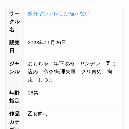
サー
多分ヤンデレしか描かない
クル
名
販売
2023年11月26日
日
ジャ
おもちゃ 年下攻め ヤンデレ 閉じ
ンル
込め 命令/無理矢理 クリ責め 拘
束 しつけ
年齢
18禁
指定
作品
乙女向け
カテ