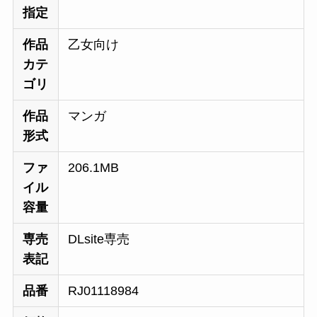
指定
作品
乙女向け
カテ
ゴリ
作品
マンガ
形式
ファ
206.1MB
イル
容量
専売
DLsite専売
表記
品番
RJ01118984