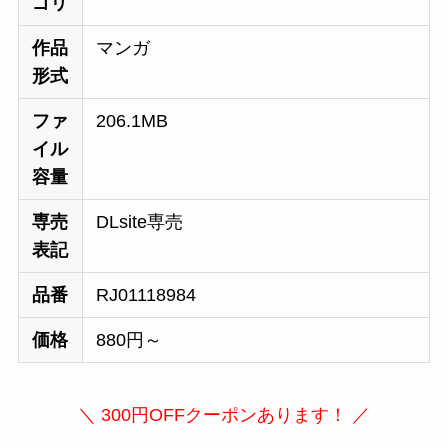
ゴリ
作品
マンガ
形式
ファ
206.1MB
イル
容量
専売
DLsite専売
表記
品番
RJ01118984
価格
880円～
＼ 300円OFFクーポンあります！ ／