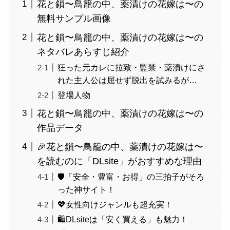
花と鎖〜鳥籠の中、薬漬けの花嫁は〜の
無料サンプル画像
花と鎖〜鳥籠の中、薬漬けの花嫁は〜の
ネタバレあらすじ紹介
狂った元カレに拉致・監禁・薬漬けにさ
れた主人公は屈せず脱出を試みるが…
登場人物
花と鎖〜鳥籠の中、薬漬けの花嫁は〜の
作品データ
🎉花と鎖〜鳥籠の中、薬漬けの花嫁は〜
を読むのに「DLsite」がおすすめな理由
🛡️「安全・豊富・お得」の三拍子がそろ
った神サイト！
💖女性向けジャンルも超充実！
🛍️DLsiteは「安く買える」も魅力！