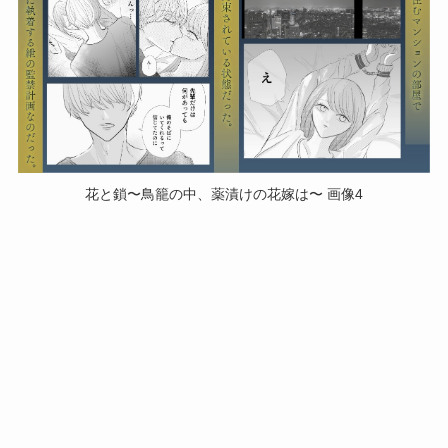
花と鎖〜鳥籠の中、薬漬けの花嫁は〜 画像4