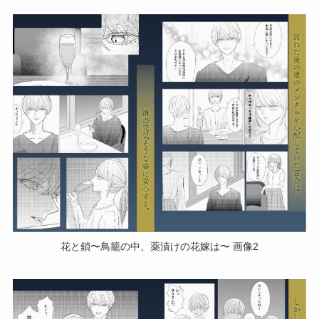
花と鎖〜鳥籠の中、薬漬けの花嫁は〜 画像2