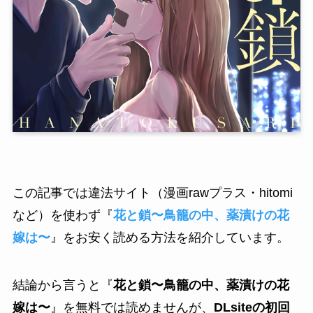
この記事では違法サイト（漫画rawプラス・hitomi
など）を使わず『
花と鎖〜鳥籠の中、薬漬けの花
嫁は〜
』をお安く読める方法を紹介しています。
結論から言うと『
花と鎖〜鳥籠の中、薬漬けの花
嫁は〜
』を無料では読めませんが、
DLsiteの初回