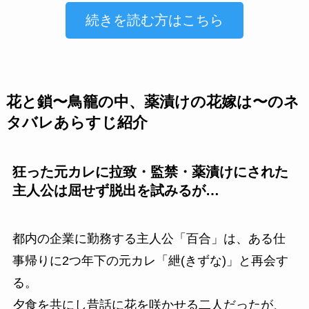
続きを読む方はこちら
花と鎖〜鳥籠の中、薬漬けの花嫁は〜のネ
タバレあらすじ紹介
狂った元カレに拉致・監禁・薬漬けにされた
主人公は屈せず脱出を試みるが…
都内の企業に勤務する主人公「百合」は、ある仕
事帰りに2つ年下の元カレ「紲(きずな)」と再会す
る。
夕食を共にし昔話に花を咲かせる二人だったが、