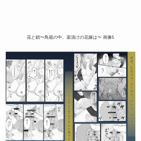
花と鎖〜鳥籠の中、薬漬けの花嫁は〜 画像5