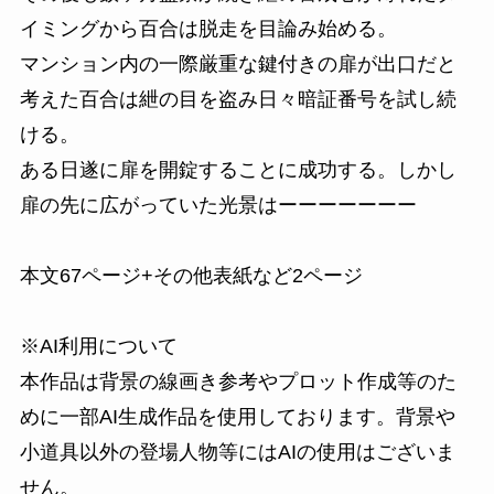
イミングから百合は脱走を目論み始める。
マンション内の一際厳重な鍵付きの扉が出口だと
考えた百合は紲の目を盗み日々暗証番号を試し続
ける。
ある日遂に扉を開錠することに成功する。しかし
扉の先に広がっていた光景はーーーーーーー
本文67ページ+その他表紙など2ページ
※AI利用について
本作品は背景の線画き参考やプロット作成等のた
めに一部AI生成作品を使用しております。背景や
小道具以外の登場人物等にはAIの使用はございま
せん。