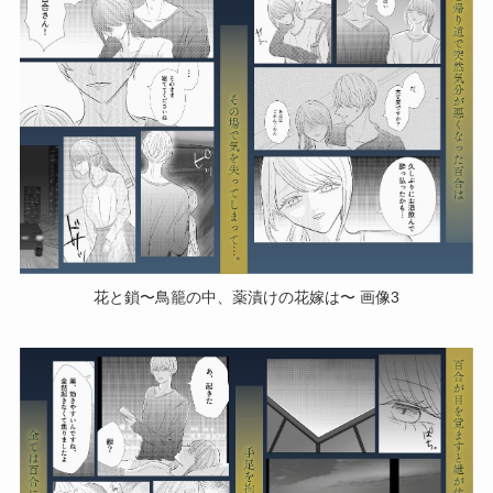
花と鎖〜鳥籠の中、薬漬けの花嫁は〜 画像3