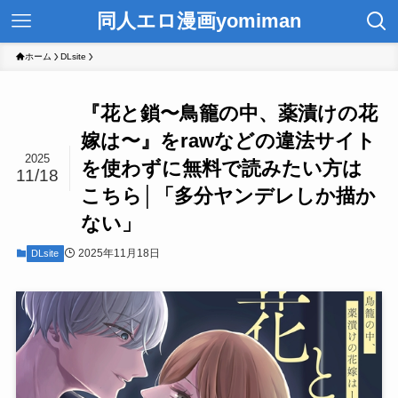
同人エロ漫画yomiman
ホーム
DLsite
『花と鎖〜鳥籠の中、薬漬けの花
嫁は〜』をrawなどの違法サイト
2025
を使わずに無料で読みたい方は
11/18
こちら│「多分ヤンデレしか描か
ない」
2025年11月18日
DLsite