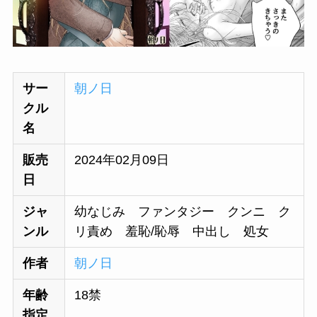
サー
朝ノ日
クル
名
販売
2024年02月09日
日
ジャ
幼なじみ ファンタジー クンニ ク
ンル
リ責め 羞恥/恥辱 中出し 処女
作者
朝ノ日
年齢
18禁
指定