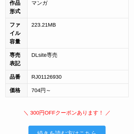
作品
マンガ
形式
ファ
223.21MB
イル
容量
専売
DLsite専売
表記
品番
RJ01126930
価格
704円～
＼ 300円OFFクーポンあります！ ／
続きを読む方はこちら