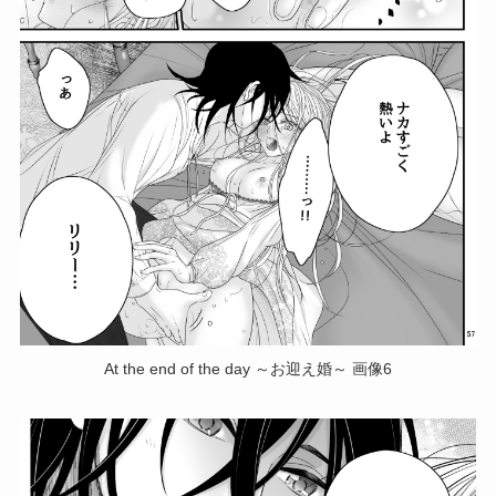
At the end of the day ～お迎え婚～ 画像6