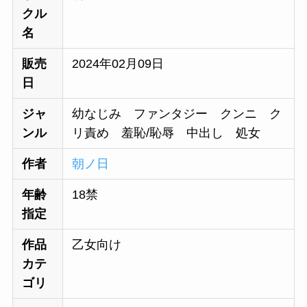
クル
名
販売
2024年02月09日
日
ジャ
幼なじみ ファンタジー クンニ ク
ンル
リ責め 羞恥/恥辱 中出し 処女
作者
朝ノ日
年齢
18禁
指定
作品
乙女向け
カテ
ゴリ