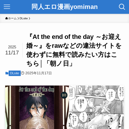
同人エロ漫画yomiman
ホーム
DLsite
『At the end of the day ～お迎え
婚～』をrawなどの違法サイトを
2025
11/17
使わずに無料で読みたい方はこ
ちら│「朝ノ日」
2025年11月17日
DLsite