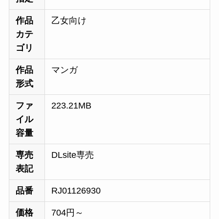
作品
乙女向け
カテ
ゴリ
作品
マンガ
形式
ファ
223.21MB
イル
容量
専売
DLsite専売
表記
品番
RJ01126930
価格
704円～