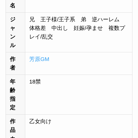
名
ジ
兄 王子様/王子系 弟 逆ハーレム
ャ
体格差 中出し 妊娠/孕ませ 複数プ
ン
レイ/乱交
ル
作
芳原GM
者
年
18禁
齢
指
定
作
乙女向け
品