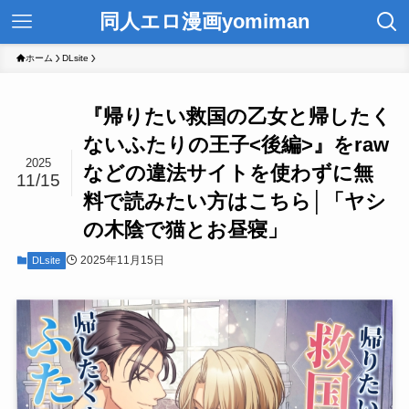
同人エロ漫画yomiman
ホーム
DLsite
『帰りたい救国の乙女と帰したく
ないふたりの王子<後編>』をraw
2025
などの違法サイトを使わずに無
11/15
料で読みたい方はこちら│「ヤシ
の木陰で猫とお昼寝」
2025年11月15日
DLsite