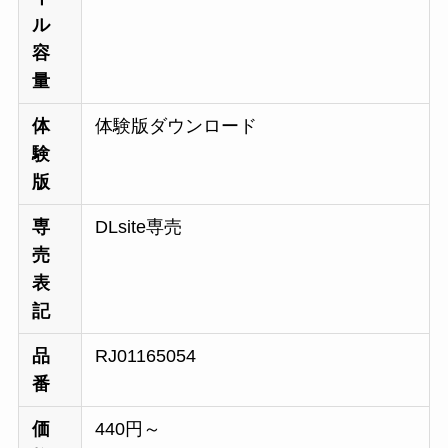
ル
容
量
体
体験版ダウンロード
験
版
専
DLsite専売
売
表
記
品
RJ01165054
番
価
440円～