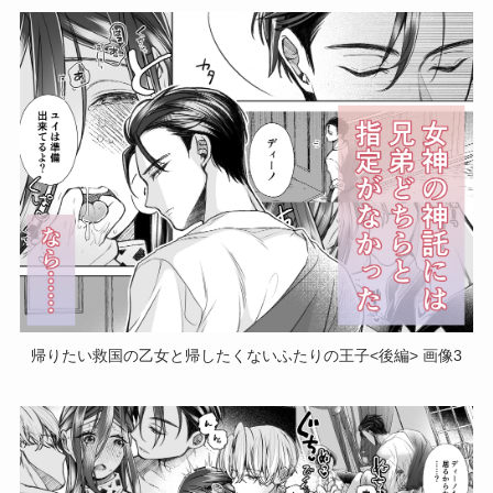
帰りたい救国の乙女と帰したくないふたりの王子<後編> 画像3