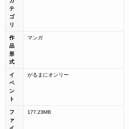
カ
テ
ゴ
リ
作
マンガ
品
形
式
イ
がるまにオンリー
ベ
ン
ト
フ
177.23MB
ァ
イ