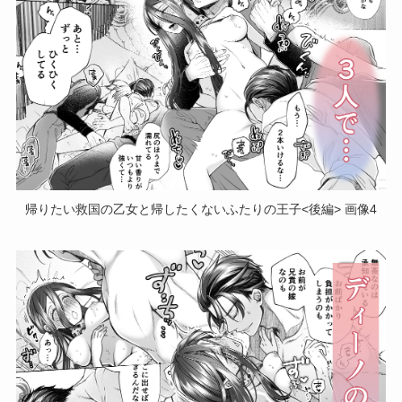
帰りたい救国の乙女と帰したくないふたりの王子<後編> 画像4