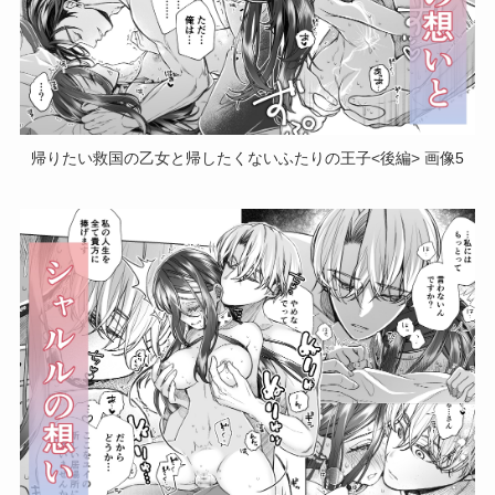
帰りたい救国の乙女と帰したくないふたりの王子<後編> 画像5