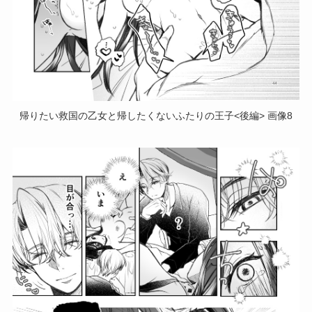
帰りたい救国の乙女と帰したくないふたりの王子<後編> 画像8