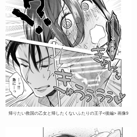
帰りたい救国の乙女と帰したくないふたりの王子<後編> 画像9