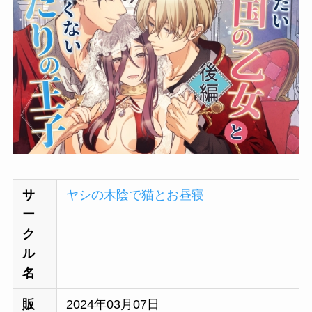
サ
ヤシの木陰で猫とお昼寝
ー
ク
ル
名
販
2024年03月07日