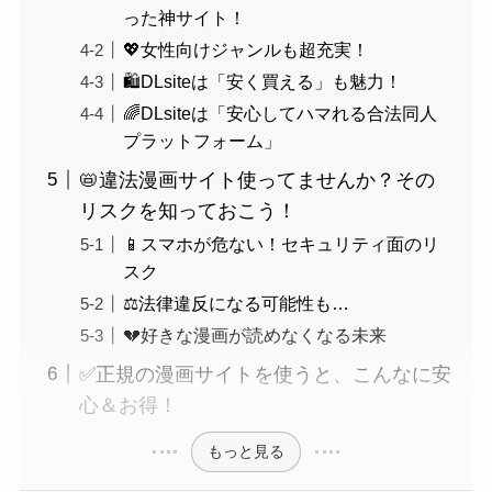
った神サイト！
💖女性向けジャンルも超充実！
🛍️DLsiteは「安く買える」も魅力！
🌈DLsiteは「安心してハマれる合法同人
プラットフォーム」
📛違法漫画サイト使ってませんか？その
リスクを知っておこう！
📱スマホが危ない！セキュリティ面のリ
スク
⚖️法律違反になる可能性も…
💔好きな漫画が読めなくなる未来
✅正規の漫画サイトを使うと、こんなに安
心＆お得！
もっと見る