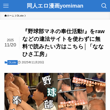
同人エロ漫画yomiman
ホーム
DLsite
『野球部マネの奉仕活動!』をraw
などの違法サイトを使わずに無
2025
11/20
料で読みたい方はこちら│「なな
ひさ工房」
2025年11月20日
DLsite