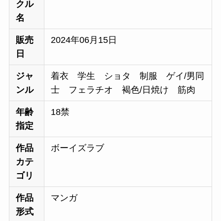
クル
名
販売
2024年06月15日
日
ジャ
着衣 学生 ショタ 制服 ゲイ/男同
ンル
士 フェラチオ 褐色/日焼け 筋肉
年齢
18禁
指定
作品
ボーイズラブ
カテ
ゴリ
作品
マンガ
形式