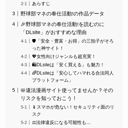
あらすじ
野球部マネの奉仕活動!の作品データ
🎉野球部マネの奉仕活動!を読むのに
「DLsite」がおすすめな理由
🛡️「安全・豊富・お得」の三拍子がそろ
った神サイト！
💖女性向けジャンルも超充実！
🛍️DLsiteは「安く買える」も魅力！
🌈DLsiteは「安心してハマれる合法同人
プラットフォーム」
📛違法漫画サイト使ってませんか？その
リスクを知っておこう！
📱スマホが危ない！セキュリティ面のリ
スク
⚖️法律違反になる可能性も…