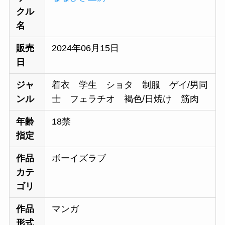
クル
名
販売
2024年06月15日
日
ジャ
着衣 学生 ショタ 制服 ゲイ/男同
ンル
士 フェラチオ 褐色/日焼け 筋肉
年齢
18禁
指定
作品
ボーイズラブ
カテ
ゴリ
作品
マンガ
形式