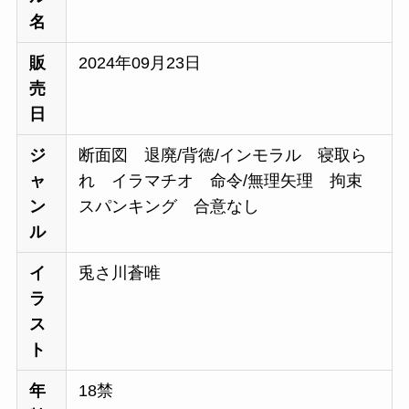
名
販
2024年09月23日
売
日
ジ
断面図 退廃/背徳/インモラル 寝取ら
ャ
れ イラマチオ 命令/無理矢理 拘束
ン
スパンキング 合意なし
ル
イ
兎さ川蒼唯
ラ
ス
ト
年
18禁