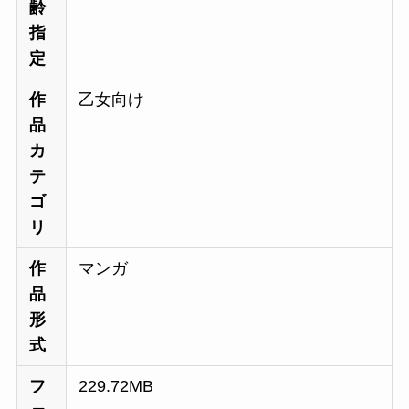
齢
指
定
作
乙女向け
品
カ
テ
ゴ
リ
作
マンガ
品
形
式
フ
229.72MB