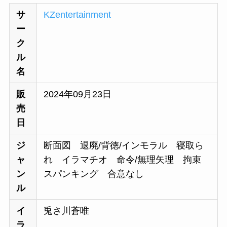
サ
KZentertainment
ー
ク
ル
名
販
2024年09月23日
売
日
ジ
断面図 退廃/背徳/インモラル 寝取ら
ャ
れ イラマチオ 命令/無理矢理 拘束
ン
スパンキング 合意なし
ル
イ
兎さ川蒼唯
ラ