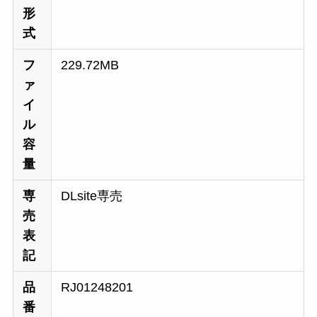
形
式
フ
229.72MB
ァ
イ
ル
容
量
専
DLsite専売
売
表
記
品
RJ01248201
番