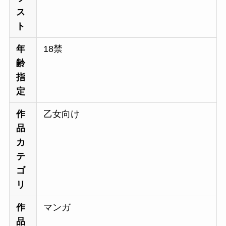
ス
ト
年
18禁
齢
指
定
作
乙女向け
品
カ
テ
ゴ
リ
作
マンガ
品