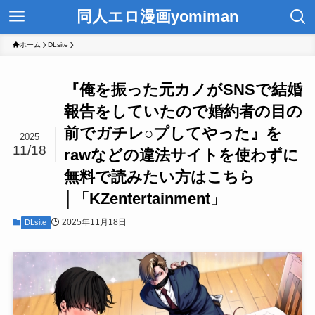
同人エロ漫画yomiman
ホーム
DLsite
『俺を振った元カノがSNSで結婚
報告をしていたので婚約者の目の
前でガチレ○プしてやった』を
2025
11/18
rawなどの違法サイトを使わずに
無料で読みたい方はこちら
│「KZentertainment」
2025年11月18日
DLsite