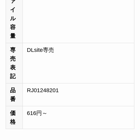
ァ
イ
ル
容
量
専
DLsite専売
売
表
記
品
RJ01248201
番
価
616円～
格