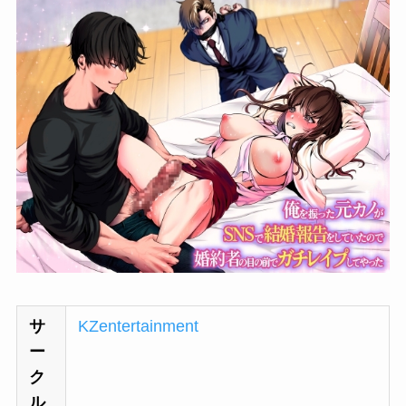
サ
KZentertainment
ー
ク
ル