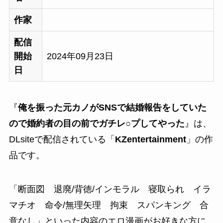
作家
配信
開始
2024年09月23日
日
『
俺を振った元カノがSNSで結婚報告をしていた
ので婚約者の目の前でガチレ○プしてやった
』は、
DLsiteで配信されている「
KZentertainment
」の作
品です。
「
断面図 退廃/背徳/インモラル 寝取られ イラ
マチオ 命令/無理矢理 拘束 スパンキング 合
意なし
」といった内容のエロ漫画がお好きな方に