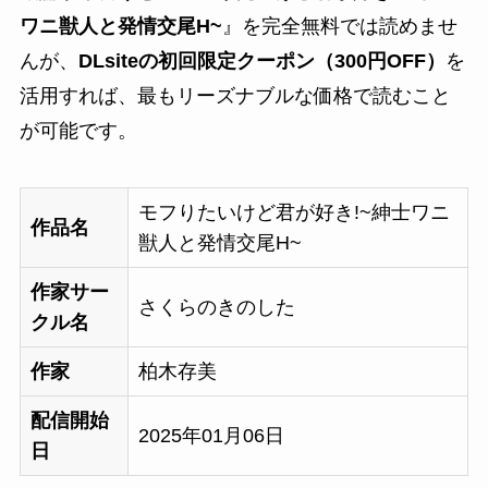
ワニ獣人と発情交尾H~
』を完全無料では読めませ
んが、
DLsiteの初回限定クーポン（300円OFF）
を
活用すれば、最もリーズナブルな価格で読むこと
が可能です。
モフりたいけど君が好き!~紳士ワニ
作品名
獣人と発情交尾H~
作家サー
さくらのきのした
クル名
作家
柏木存美
配信開始
2025年01月06日
日