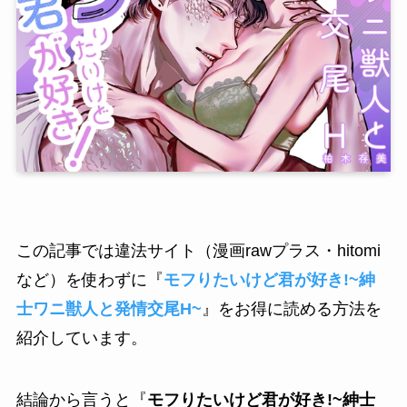
この記事では違法サイト（漫画rawプラス・hitomi
など）を使わずに『
モフりたいけど君が好き!~紳
士ワニ獣人と発情交尾H~
』をお得に読める方法を
紹介しています。
結論から言うと『
モフりたいけど君が好き!~紳士