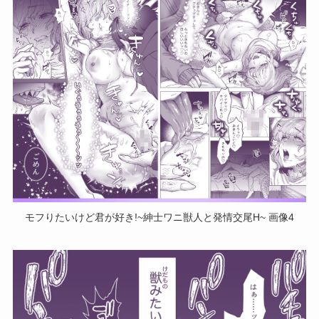
モフりたいけど君が好き!~紳士ワニ獣人と発情交尾H~ 画像4