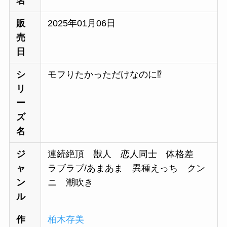
名
販
2025年01月06日
売
日
シ
モフりたかっただけなのに⁉︎
リ
ー
ズ
名
ジ
連続絶頂 獣人 恋人同士 体格差
ャ
ラブラブ/あまあま 異種えっち クン
ン
ニ 潮吹き
ル
作
柏木存美