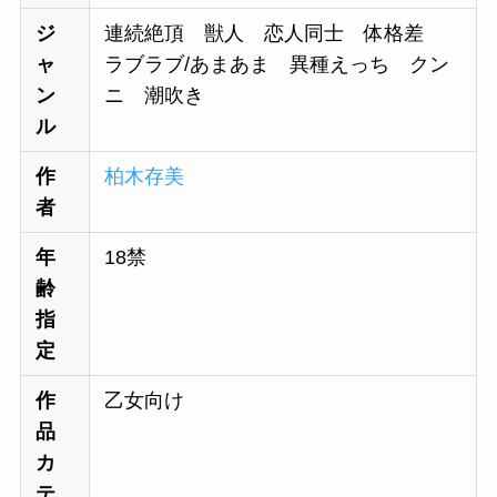
ジ
連続絶頂 獣人 恋人同士 体格差
ャ
ラブラブ/あまあま 異種えっち クン
ン
ニ 潮吹き
ル
作
柏木存美
者
年
18禁
齢
指
定
作
乙女向け
品
カ
テ