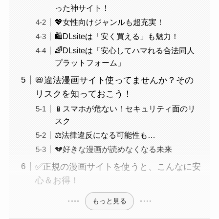
った神サイト！
💖女性向けジャンルも超充実！
🛍️DLsiteは「安く買える」も魅力！
🌈DLsiteは「安心してハマれる合法同人
プラットフォーム」
📛違法漫画サイト使ってませんか？その
リスクを知っておこう！
📱スマホが危ない！セキュリティ面のリ
スク
⚖️法律違反になる可能性も…
💔好きな漫画が読めなくなる未来
✅正規の漫画サイトを使うと、こんなに安
心＆お得！
もっと見る