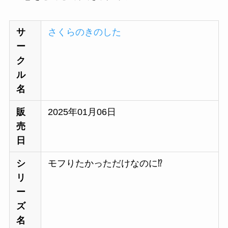
サ
さくらのきのした
ー
ク
ル
名
販
2025年01月06日
売
日
シ
モフりたかっただけなのに⁉︎
リ
ー
ズ
名