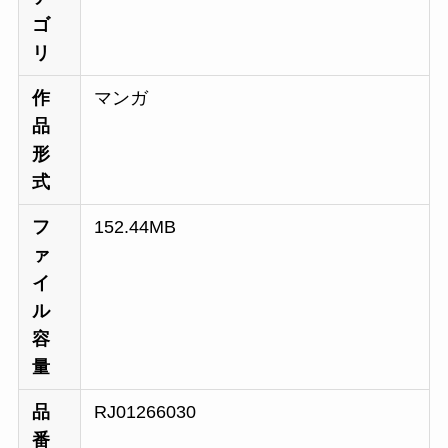
ゴ
リ
作
マンガ
品
形
式
フ
152.44MB
ァ
イ
ル
容
量
品
RJ01266030
番