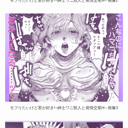
モフりたいけど君が好き!~紳士ワニ獣人と発情交尾H~ 画像2
モフりたいけど君が好き!~紳士ワニ獣人と発情交尾H~ 画像3