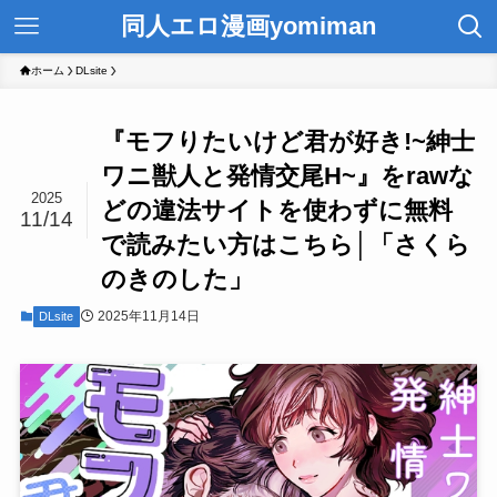
同人エロ漫画yomiman
ホーム
DLsite
『モフりたいけど君が好き!~紳士
ワニ獣人と発情交尾H~』をrawな
2025
どの違法サイトを使わずに無料
11/14
で読みたい方はこちら│「さくら
のきのした」
2025年11月14日
DLsite