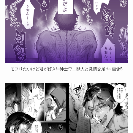
モフりたいけど君が好き!~紳士ワニ獣人と発情交尾H~ 画像5