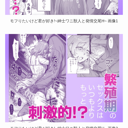
モフりたいけど君が好き!~紳士ワニ獣人と発情交尾H~ 画像1