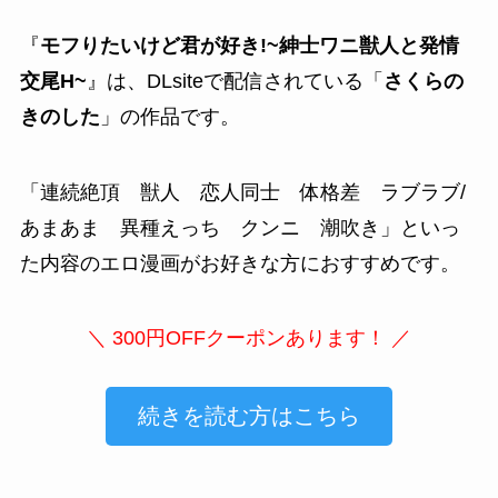
『
モフりたいけど君が好き!~紳士ワニ獣人と発情
交尾H~
』は、DLsiteで配信されている「
さくらの
きのした
」の作品です。
「
連続絶頂 獣人 恋人同士 体格差 ラブラブ/
あまあま 異種えっち クンニ 潮吹き
」といっ
た内容のエロ漫画がお好きな方におすすめです。
＼ 300円OFFクーポンあります！ ／
続きを読む方はこちら