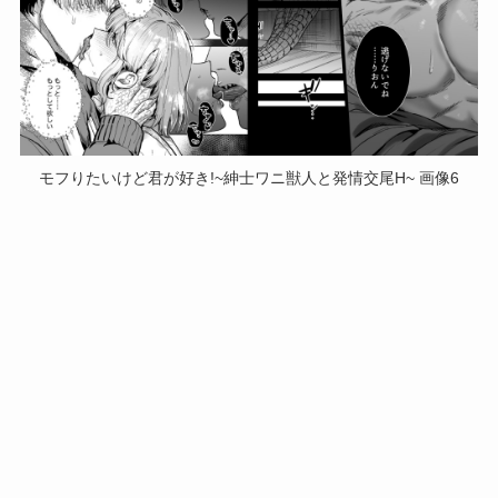
モフりたいけど君が好き!~紳士ワニ獣人と発情交尾H~ 画像6