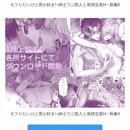
モフりたいけど君が好き!~紳士ワニ獣人と発情交尾H~ 画像8
モフりたいけど君が好き!~紳士ワニ獣人と発情交尾H~ 画像9