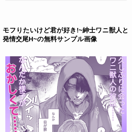
モフりたいけど君が好き!~紳士ワニ獣人と
発情交尾H~の無料サンプル画像