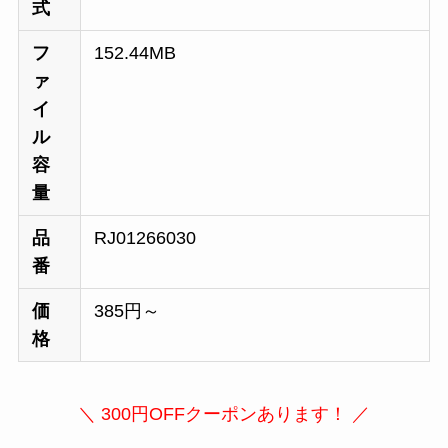
式
フ
152.44MB
ァ
イ
ル
容
量
品
RJ01266030
番
価
385円～
格
＼ 300円OFFクーポンあります！ ／