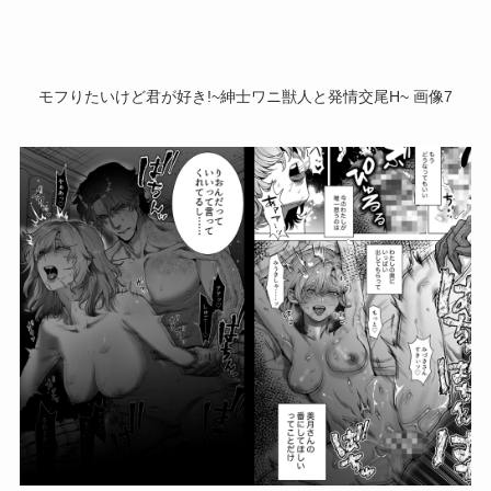
モフりたいけど君が好き!~紳士ワニ獣人と発情交尾H~ 画像7