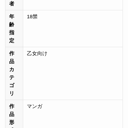
者
年
18禁
齢
指
定
作
乙女向け
品
カ
テ
ゴ
リ
作
マンガ
品
形