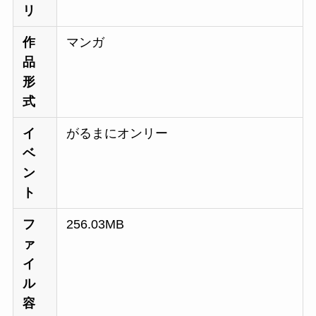
リ
作
マンガ
品
形
式
イ
がるまにオンリー
ベ
ン
ト
フ
256.03MB
ァ
イ
ル
容