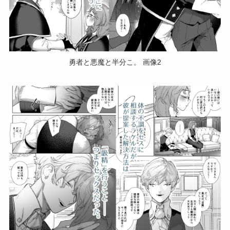
勇者と悪魔と半分こ。 画像2