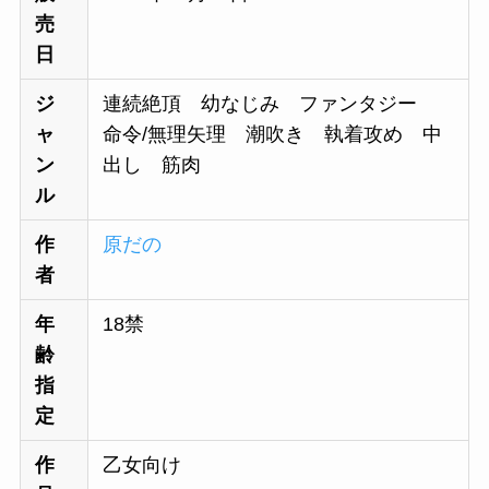
売
日
ジ
連続絶頂 幼なじみ ファンタジー
ャ
命令/無理矢理 潮吹き 執着攻め 中
ン
出し 筋肉
ル
作
原だの
者
年
18禁
齢
指
定
作
乙女向け