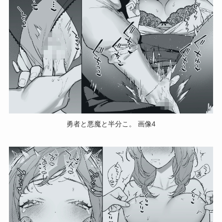
勇者と悪魔と半分こ。 画像4