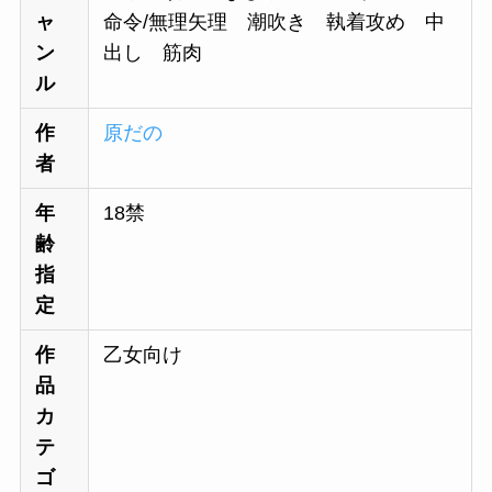
ャ
命令/無理矢理 潮吹き 執着攻め 中
ン
出し 筋肉
ル
作
原だの
者
年
18禁
齢
指
定
作
乙女向け
品
カ
テ
ゴ