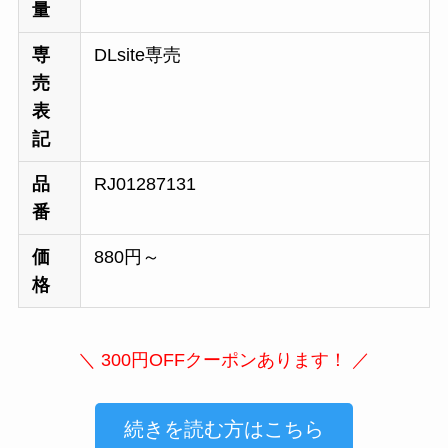
量
専
DLsite専売
売
表
記
品
RJ01287131
番
価
880円～
格
＼ 300円OFFクーポンあります！ ／
続きを読む方はこちら