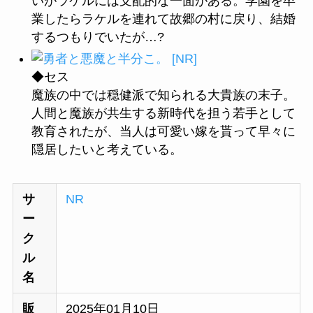
いがラケルには支配的な一面がある。学園を卒
業したらラケルを連れて故郷の村に戻り、結婚
するつもりでいたが…?
◆セス
魔族の中では穏健派で知られる大貴族の末子。
人間と魔族が共生する新時代を担う若手として
教育されたが、当人は可愛い嫁を貰って早々に
隠居したいと考えている。
サ
NR
ー
ク
ル
名
販
2025年01月10日