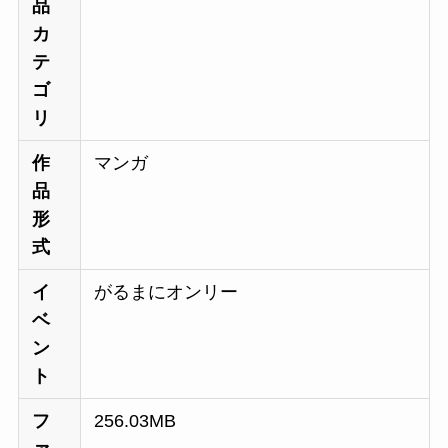
品
カ
テ
ゴ
リ
作
マンガ
品
形
式
イ
がるまにオンリー
ベ
ン
ト
フ
256.03MB