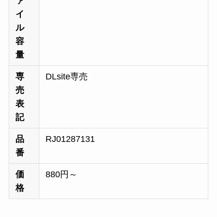
ァ
イ
ル
容
量
専
DLsite専売
売
表
記
品
RJ01287131
番
価
880円～
格