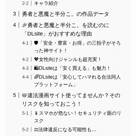
キャラ紹介
勇者と悪魔と半分こ。の作品データ
🎉勇者と悪魔と半分こ。を読むのに
「DLsite」がおすすめな理由
🛡️「安全・豊富・お得」の三拍子がそろ
った神サイト！
💖女性向けジャンルも超充実！
🛍️DLsiteは「安く買える」も魅力！
🌈DLsiteは「安心してハマれる合法同人
プラットフォーム」
📛違法漫画サイト使ってませんか？その
リスクを知っておこう！
📱スマホが危ない！セキュリティ面のリ
スク
⚖️法律違反になる可能性も…