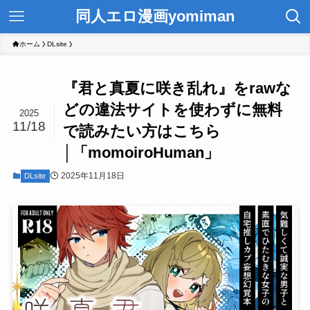
同人エロ漫画yomiman
ホーム
DLsite
『君と真夏に咲き乱れ』をrawな
どの違法サイトを使わずに無料
2025
11/18
で読みたい方はこちら
│「momoiroHuman」
2025年11月18日
DLsite