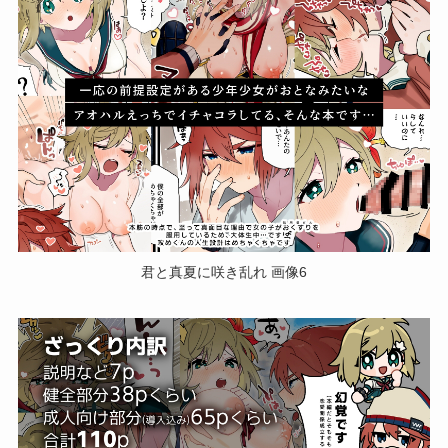
君と真夏に咲き乱れ 画像6