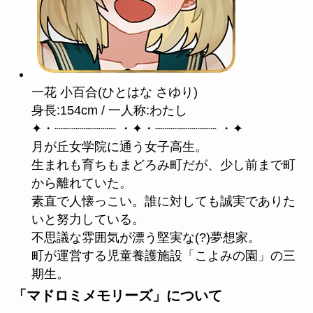
一花 小百合(ひとはな さゆり)
身長:154cm / 一人称:わたし
✦・┈┈┈┈┈┈┈┈ ・✦・┈┈┈┈┈┈┈┈ ・✦
月が丘女学院に通う女子高生。
生まれも育ちもまどろみ町だが、少し前まで町
から離れていた。
素直で人懐っこい。誰に対しても誠実でありた
いと努力している。
不思議な雰囲気が漂う堅実な(?)夢想家。
町が運営する児童養護施設「こよみの園」の三
期生。
「マドロミメモリーズ」について