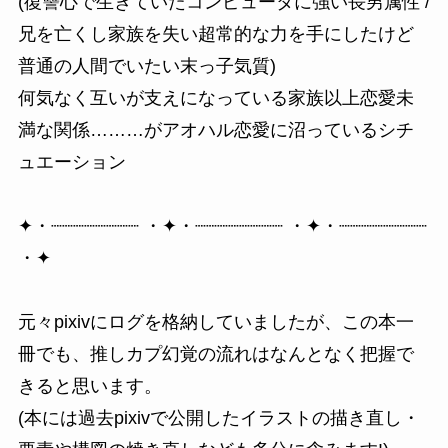
(復讐心で生きていたコンピュータに強い長男属性 /
兄を亡くし家族を失い超常的な力を手にしたけど
普通の人間でいたい末っ子気質)
何気なく互いが支えになっている家族以上恋愛未
満な関係………がアオハル恋愛に沼っているシチ
ュエーション
✦・┈┈┈┈┈┈┈┈ ・✦・┈┈┈┈┈┈┈┈ ・✦・┈┈┈┈┈┈┈┈
・✦
元々pixivにログを格納していましたが、この本一
冊でも、推しカプ幻覚の流れはなんとなく把握で
きると思います。
(本には過去pixivで公開したイラストの描き直し・