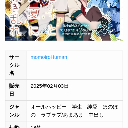
サー
momoiroHuman
クル
名
販売
2025年02月03日
日
ジャ
オールハッピー 学生 純愛 ほのぼ
ンル
の ラブラブ/あまあま 中出し
年齢
18禁