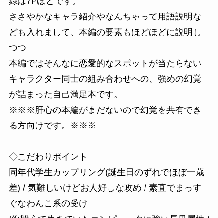
録は7Pほどです。
ささやかなキャラ紹介やなんちゃって用語説明な
ども入れまして、本編の要素もほどほどに説明し
つつ
本編ではそんなに恋愛的なスポットが当たらない
キャラクター同士の組み合わせへの、強めの幻覚
が詰まった自己満足本です。
※※※肝心の本編がまだないので幻覚を共有でき
る方向けです。※※※
◇こだわりポイント
同年代学生カップリング(誕生日のずれでほぼ一歳
差) / 気難しいけどお人好しな攻め / 素直でまっす
ぐなわんこ系の受け