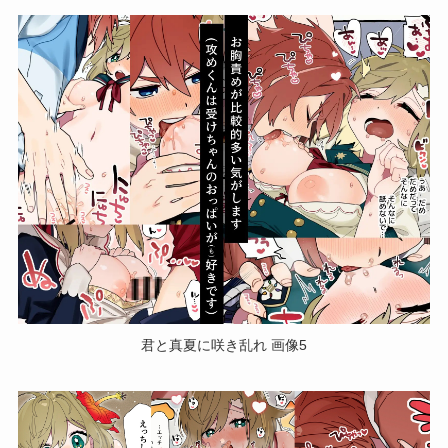
君と真夏に咲き乱れ 画像5