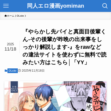
同人エロ漫画yomiman
ホーム
DLsite
『やらかし先パイと真面目後輩く
ん-その後輩が昨晩の出来事をし
2025
っかり解説します-』をrawなど
11/18
の違法サイトを使わずに無料で読
みたい方はこちら│「YY」
2025年11月18日
DLsite