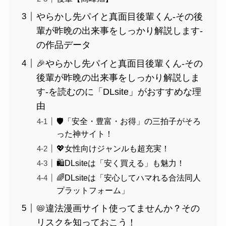
やらかし先パイと真面目後輩くん-その後
輩が昨晩の出来事をしっかり解説します-
の作品データ
🎉やらかし先パイと真面目後輩くん-その
後輩が昨晩の出来事をしっかり解説しま
す-を読むのに「DLsite」がおすすめな理
由
🛡️「安全・豊富・お得」の三拍子がそろ
った神サイト！
💖女性向けジャンルも超充実！
🛍️DLsiteは「安く買える」も魅力！
🌈DLsiteは「安心してハマれる合法同人
プラットフォーム」
📛違法漫画サイト使ってませんか？その
リスクを知っておこう！