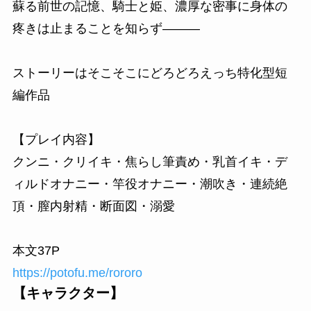
蘇る前世の記憶、騎士と姫、濃厚な密事に身体の
疼きは止まることを知らず―――
ストーリーはそこそこにどろどろえっち特化型短
編作品
【プレイ内容】
クンニ・クリイキ・焦らし筆責め・乳首イキ・デ
ィルドオナニー・竿役オナニー・潮吹き・連続絶
頂・膣内射精・断面図・溺愛
本文37P
https://potofu.me/rororo
【キャラクター】