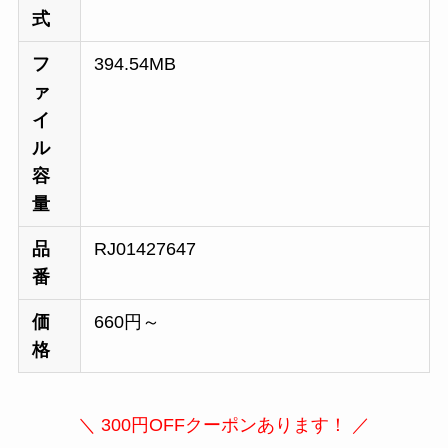
式
フ
394.54MB
ァ
イ
ル
容
量
品
RJ01427647
番
価
660円～
格
＼ 300円OFFクーポンあります！ ／