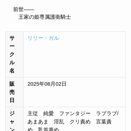
前世――
王家の姫専属護衛騎士
サ
リリー・ガル
ー
ク
ル
名
販
2025年08月02日
売
日
ジ
主従 純愛 ファンタジー ラブラブ/
ャ
あまあま 淫乱 クリ責め 言葉責
ン
め 乳首責め