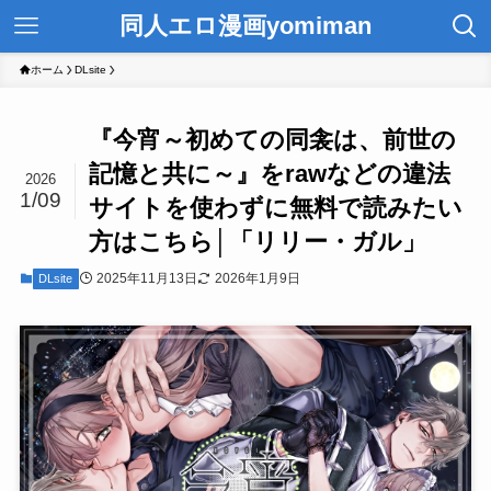
同人エロ漫画yomiman
ホーム
DLsite
『今宵～初めての同衾は、前世の
記憶と共に～』をrawなどの違法
2026
1/09
サイトを使わずに無料で読みたい
方はこちら│「リリー・ガル」
2025年11月13日
2026年1月9日
DLsite