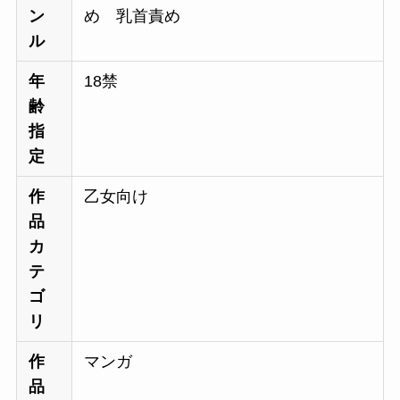
ン
め 乳首責め
ル
年
18禁
齢
指
定
作
乙女向け
品
カ
テ
ゴ
リ
作
マンガ
品