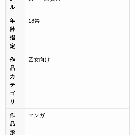
ル
年
18禁
齢
指
定
作
乙女向け
品
カ
テ
ゴ
リ
作
マンガ
品
形