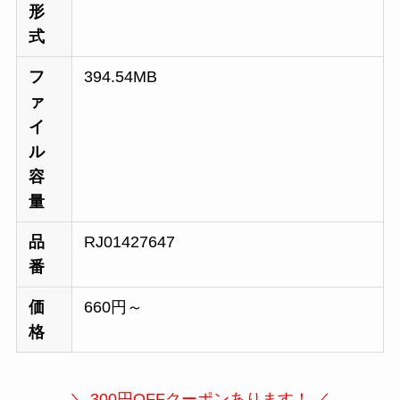
形
式
フ
394.54MB
ァ
イ
ル
容
量
品
RJ01427647
番
価
660円～
格
＼ 300円OFFクーポンあります！ ／