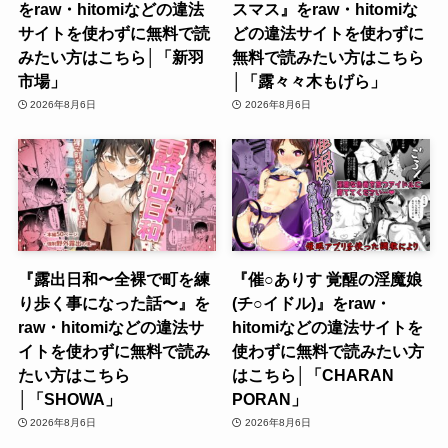
をraw・hitomiなどの違法
スマス』をraw・hitomiな
サイトを使わずに無料で読
どの違法サイトを使わずに
みたい方はこちら│「新羽
無料で読みたい方はこちら
市場」
│「露々々木もげら」
2026年8月6日
2026年8月6日
『露出日和〜全裸で町を練
『催○ありす 覚醒の淫魔娘
り歩く事になった話〜』を
(チ○イドル)』をraw・
raw・hitomiなどの違法サ
hitomiなどの違法サイトを
イトを使わずに無料で読み
使わずに無料で読みたい方
たい方はこちら
はこちら│「CHARAN
│「SHOWA」
PORAN」
2026年8月6日
2026年8月6日