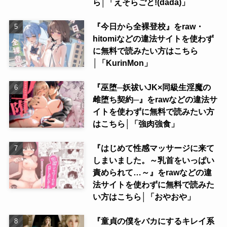
ら│「えそらごと!(dada)」
『今日から全裸登校』をraw・
hitomiなどの違法サイトを使わず
に無料で読みたい方はこちら
│「KurinMon」
『巫堕─妖祓いJK×同級生淫魔の
雌堕ち契約─』をrawなどの違法サ
イトを使わずに無料で読みたい方
はこちら│「強肉強食」
『はじめて性感マッサージに来て
しまいました。～乳首をいっぱい
責められて…～』をrawなどの違
法サイトを使わずに無料で読みた
い方はこちら│「おやおや」
『童貞の僕をバカにするキレイ系