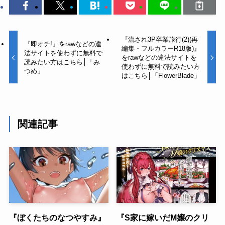
『流され3P卒業旅行(2)(再
『即オチ!』をrawなどの違
編集・フルカラーR18版)』
法サイトを使わずに無料で
をrawなどの違法サイトを
読みたい方はこちら│「み
使わずに無料で読みたい方
つめ」
はこちら│「FlowerBlade」
関連記事
『ぼくたちのなつやすみ』
『S家に嫁いだM嬢のクリ