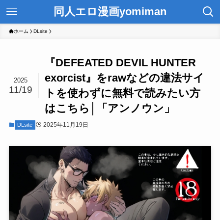
同人エロ漫画yomiman
ホーム
DLsite
『DEFEATED DEVIL HUNTER
exorcist』をrawなどの違法サイ
2025
11/19
トを使わずに無料で読みたい方
はこちら│「アンノウン」
2025年11月19日
DLsite