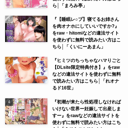
ら│「まろみ亭」
『【睡眠レ○プ】寝てるお姉さん
を肉オナホにしていいですか?』
をraw・hitomiなどの違法サイト
を使わずに無料で読みたい方はこ
ちら│「くいにーあまん」
『ヒミツのちっちゃなハマりごと
【DLsite限定特典付き】』をraw
などの違法サイトを使わずに無料
で読みたい方はこちら│「れオナ
るド16世」
『初潮が来たら性処理しなければ
いけない世界ー妊娠して出産しま
すー』をrawなどの違法サイトを
使わずに無料で読みたい方はこち