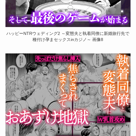
ハッピーNTRウェディング2 ～変態夫と執着同僚に新婚旅行先で
種付け孕まセックスinカジノ～ 画像8