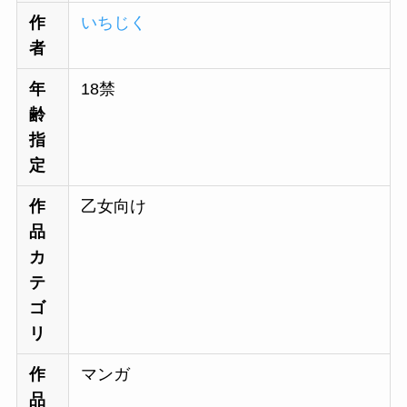
作
いちじく
者
年
18禁
齢
指
定
作
乙女向け
品
カ
テ
ゴ
リ
作
マンガ
品