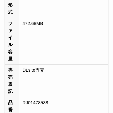
形
式
フ
472.68MB
ァ
イ
ル
容
量
専
DLsite専売
売
表
記
品
RJ01478538
番