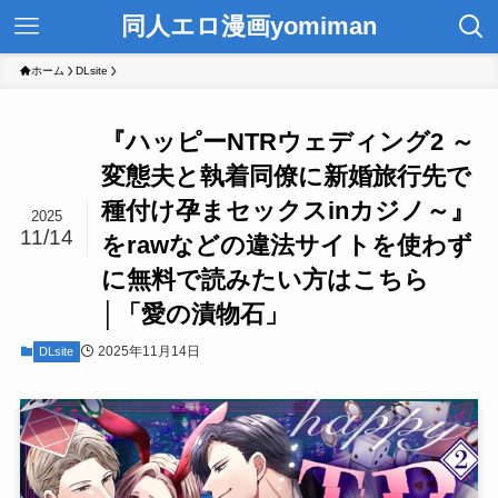
同人エロ漫画yomiman
ホーム
DLsite
『ハッピーNTRウェディング2 ～
変態夫と執着同僚に新婚旅行先で
種付け孕まセックスinカジノ～』
2025
11/14
をrawなどの違法サイトを使わず
に無料で読みたい方はこちら
│「愛の漬物石」
2025年11月14日
DLsite