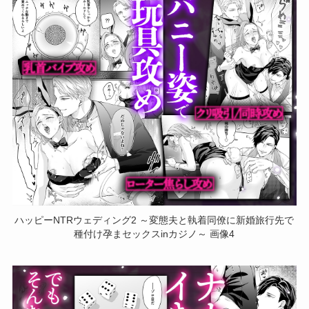
ハッピーNTRウェディング2 ～変態夫と執着同僚に新婚旅行先で
種付け孕まセックスinカジノ～ 画像4