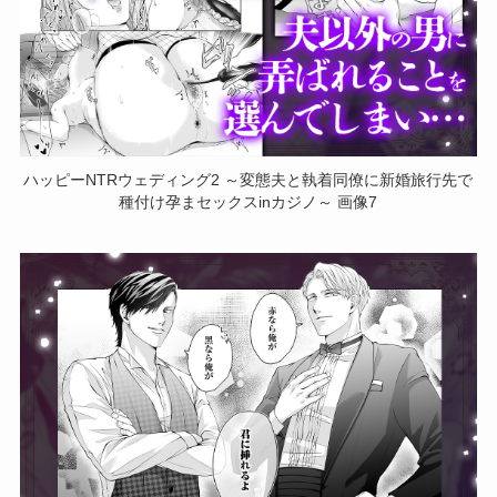
ハッピーNTRウェディング2 ～変態夫と執着同僚に新婚旅行先で
種付け孕まセックスinカジノ～ 画像7