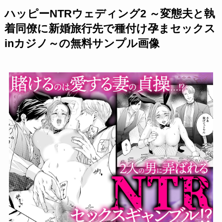
ハッピーNTRウェディング2 ～変態夫と執
着同僚に新婚旅行先で種付け孕まセックス
inカジノ～の無料サンプル画像