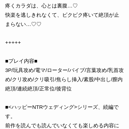
疼くカラダは、心とは裏腹…♡
快楽を逃しきれなくて、ビクビク疼いて絶頂が止
まらない…♡♡
+++++
■プレイ内容■
3P/玩具攻め/電マ/ローター/バイブ/言葉攻め/乳首攻
め/クリ攻め/クリ吸引/焦らし挿入/素股/中出し/膣内
絶頂/連続絶頂/正常位/後背位
■<ハッピーNTRウェディング>シリーズ、続編で
す。
前作を読んでも読んでいなくても楽しめる内容に