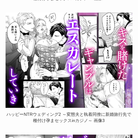
ハッピーNTRウェディング2 ～変態夫と執着同僚に新婚旅行先で
種付け孕まセックスinカジノ～ 画像3