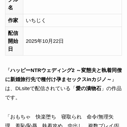
名
作家
いちじく
配信
開始
2025年10月22日
日
『
ハッピーNTRウェディング2 ～変態夫と執着同僚
に新婚旅行先で種付け孕まセックスinカジノ～
』
は、DLsiteで配信されている「
愛の漬物石
」の作品
です。
「
おもちゃ 快楽堕ち 寝取られ 命令/無理矢
理 羞恥/恥辱 執着攻め 中出し 複数プレイ/乱