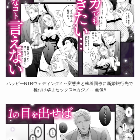
ハッピーNTRウェディング2 ～変態夫と執着同僚に新婚旅行先で
種付け孕まセックスinカジノ～ 画像5