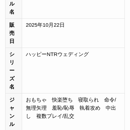
ル
名
販
2025年10月22日
売
日
シ
ハッピーNTRウェディング
リ
ー
ズ
名
ジ
おもちゃ 快楽堕ち 寝取られ 命令/
ャ
無理矢理 羞恥/恥辱 執着攻め 中出
ン
し 複数プレイ/乱交
ル