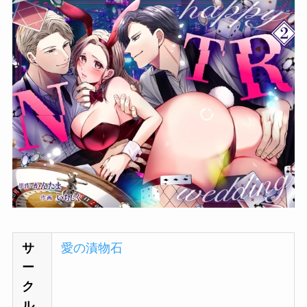
サ
愛の漬物石
ー
ク
ル