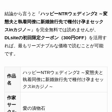
結論から言うと『
ハッピーNTRウェディング2 ～変
態夫と執着同僚に新婚旅行先で種付け孕まセック
スinカジノ～
』を完全無料では読めませんが、
DLsiteの初回限定クーポン（300円OFF）
を活用す
れば、最もリーズナブルな価格で読むことが可能
です。
ハッピーNTRウェディング2 ～変態夫と
作品
執着同僚に新婚旅行先で種付け孕まセッ
名
クスinカジノ～
作家
サー
愛の漬物石
クル