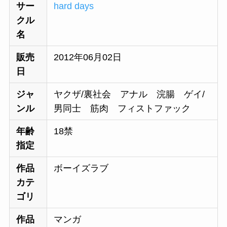
サー
hard days
クル
名
販売
2012年06月02日
日
ジャ
ヤクザ/裏社会 アナル 浣腸 ゲイ/
ンル
男同士 筋肉 フィストファック
年齢
18禁
指定
作品
ボーイズラブ
カテ
ゴリ
作品
マンガ