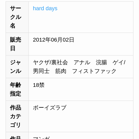
サー
hard days
クル
名
販売
2012年06月02日
日
ジャ
ヤクザ/裏社会 アナル 浣腸 ゲイ/
ンル
男同士 筋肉 フィストファック
年齢
18禁
指定
作品
ボーイズラブ
カテ
ゴリ