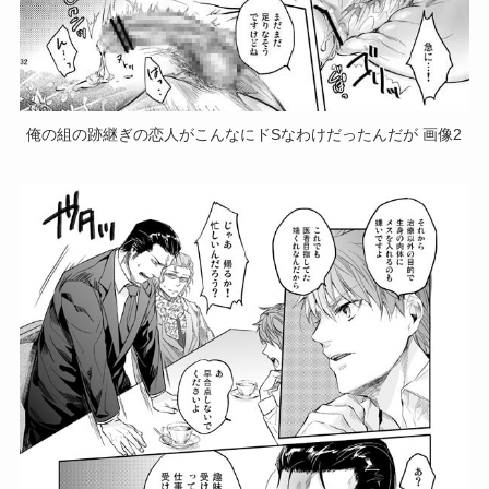
俺の組の跡継ぎの恋人がこんなにドSなわけだったんだが 画像2