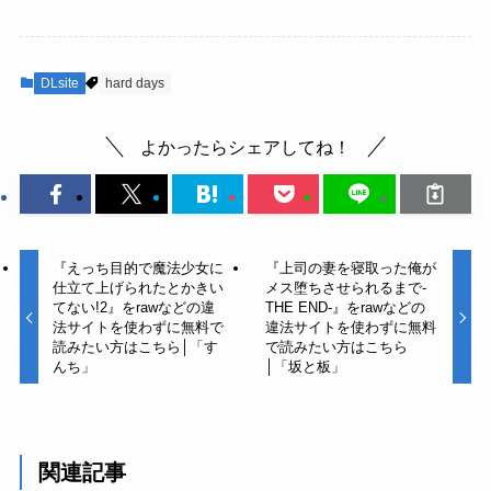
DLsite
hard days
よかったらシェアしてね！
『えっち目的で魔法少女に
『上司の妻を寝取った俺が
仕立て上げられたとかきい
メス堕ちさせられるまで-
てない!2』をrawなどの違
THE END-』をrawなどの
法サイトを使わずに無料で
違法サイトを使わずに無料
読みたい方はこちら│「す
で読みたい方はこちら
んち」
│「坂と板」
関連記事