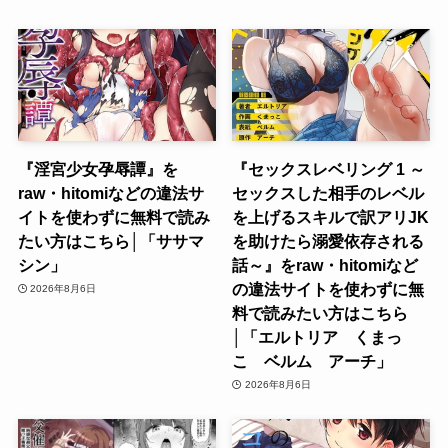
『淫宮少女孕辱譚』を
『セックスレベリング 1 ～
raw・hitomiなどの違法サ
セックスした相手のレベル
イトを使わずに無料で読み
を上げるスキルで訳アリJK
たい方はこちら│「ササマ
を助けたら溺愛依存される
シン」
話～』をraw・hitomiなど
の違法サイトを使わずに無
2026年8月6日
料で読みたい方はこちら
│「エルトリア くまっ
こ ベルム アーチ」
2026年8月6日