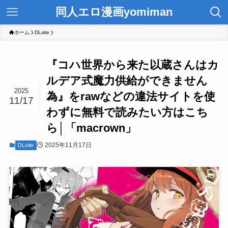
同人エロ漫画yomiman
ホーム
DLsite
『コハ世界から来た以蔵さんはカ
ルデア式魔力供給ができません
2025
為』をrawなどの違法サイトを使
11/17
わずに無料で読みたい方はこち
ら│「macrown」
2025年11月17日
DLsite