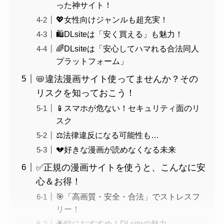
った神サイト！
💖女性向けジャンルも超充実！
🛍️DLsiteは「安く買える」も魅力！
🌈DLsiteは「安心してハマれる合法同人
プラットフォーム」
📛違法漫画サイト使ってませんか？その
リスクを知っておこう！
📱スマホが危ない！セキュリティ面のリ
スク
⚖️法律違反になる可能性も…
💔好きな漫画が読めなくなる未来
✅正規の漫画サイトを使うと、こんなに安
心＆お得！
🎯「高画質・安全・合法」でストレスフ
リー！
🌟特におすすめ！DLsiteの魅力