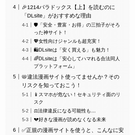
🎉1214パラドックス【上】を読むのに
「DLsite」がおすすめな理由
🛡️「安全・豊富・お得」の三拍子がそろ
った神サイト！
💖女性向けジャンルも超充実！
🛍️DLsiteは「安く買える」も魅力！
🌈DLsiteは「安心してハマれる合法同人
プラットフォーム」
📛違法漫画サイト使ってませんか？その
リスクを知っておこう！
📱スマホが危ない！セキュリティ面のリ
スク
⚖️法律違反になる可能性も…
💔好きな漫画が読めなくなる未来
✅正規の漫画サイトを使うと、こんなに安