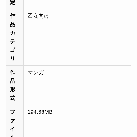
定
作
乙女向け
品
カ
テ
ゴ
リ
作
マンガ
品
形
式
フ
194.68MB
ァ
イ