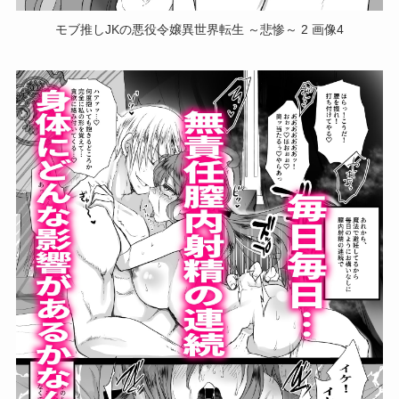
モブ推しJKの悪役令嬢異世界転生 ～悲惨～ 2 画像4