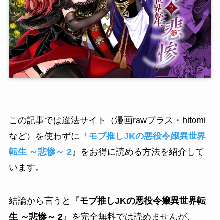
この記事では違法サイト（漫画rawプラス・hitomi
など）を使わずに『
モブ推しJKの悪役令嬢異世界
転生 ～悲惨～ 2
』をお得に読める方法を紹介して
います。
結論から言うと『
モブ推しJKの悪役令嬢異世界転
生 ～悲惨～ 2
』を完全無料では読めませんが、