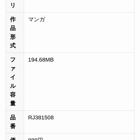
リ
作
マンガ
品
形
式
フ
194.68MB
ァ
イ
ル
容
量
品
RJ381508
番