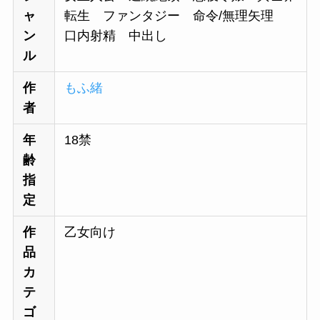
ャ
転生 ファンタジー 命令/無理矢理
ン
口内射精 中出し
ル
作
もふ緒
者
年
18禁
齢
指
定
作
乙女向け
品
カ
テ
ゴ