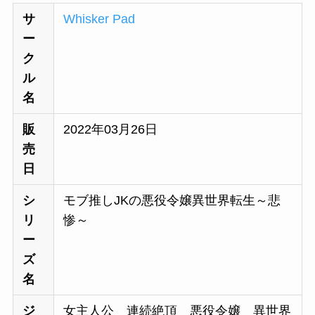
サ
Whisker Pad
ー
ク
ル
名
販
2022年03月26日
売
日
シ
モブ推しJKの悪役令嬢異世界転生～悲
リ
惨～
ー
ズ
名
ジ
女主人公 連続絶頂 悪役令嬢 異世界