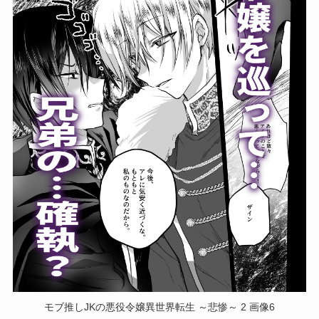
モブ推しJKの悪役令嬢異世界転生 ～悲惨～ 2 画像6