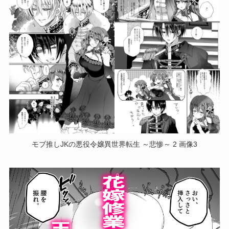
モブ推しJKの悪役令嬢異世界転生 ～悲惨～ 2 画像3