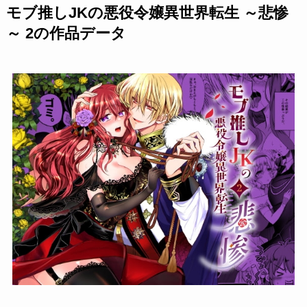
モブ推しJKの悪役令嬢異世界転生 ～悲惨
～ 2の作品データ