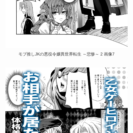
モブ推しJKの悪役令嬢異世界転生 ～悲惨～ 2 画像7