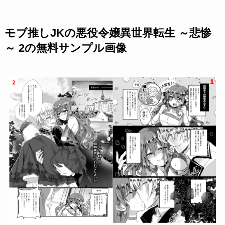
モブ推しJKの悪役令嬢異世界転生 ～悲惨
～ 2の無料サンプル画像