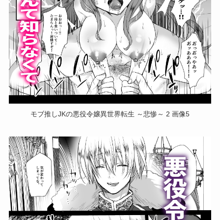
モブ推しJKの悪役令嬢異世界転生 ～悲惨～ 2 画像5