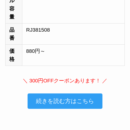
ル
容
量
品
RJ381508
番
価
880円～
格
＼ 300円OFFクーポンあります！ ／
続きを読む方はこちら