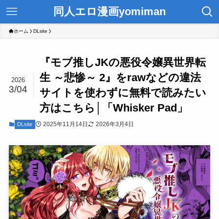
同人エロ漫画yomiman
ホーム
DLsite
『モブ推しJKの悪役令嬢異世界転
生 ～悲惨～ 2』をrawなどの違法
2026
3/04
サイトを使わずに無料で読みたい
方はこちら│「Whisker Pad」
2025年11月14日
2026年3月4日
DLsite