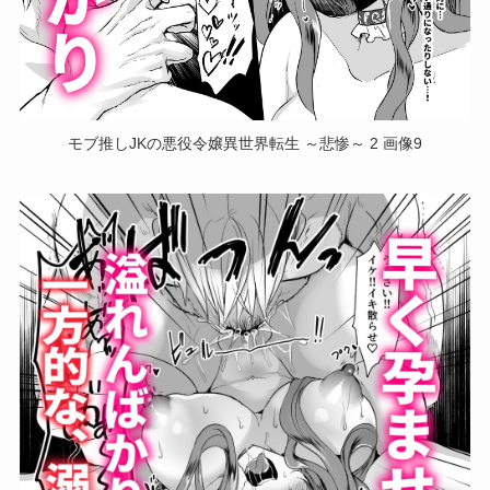
モブ推しJKの悪役令嬢異世界転生 ～悲惨～ 2 画像9