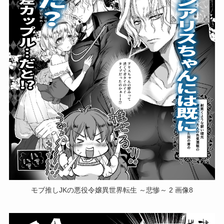
モブ推しJKの悪役令嬢異世界転生 ～悲惨～ 2 画像8