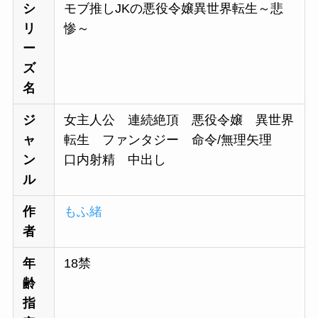
シ
モブ推しJKの悪役令嬢異世界転生～悲
リ
惨～
ー
ズ
名
ジ
女主人公 連続絶頂 悪役令嬢 異世界
ャ
転生 ファンタジー 命令/無理矢理
ン
口内射精 中出し
ル
作
もふ緒
者
年
18禁
齢
指