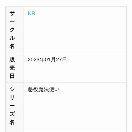
サ
NR
ー
ク
ル
名
販
2023年01月27日
売
日
シ
悪役魔法使い
リ
ー
ズ
名