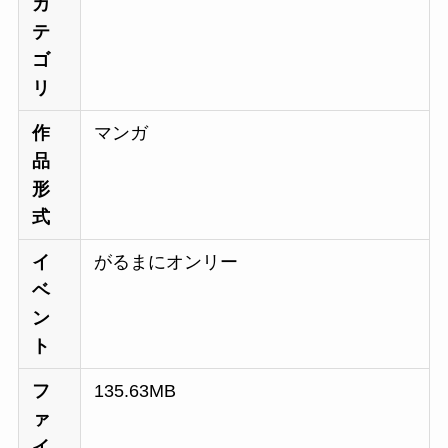
カ
テ
ゴ
リ
作
マンガ
品
形
式
イ
がるまにオンリー
ベ
ン
ト
フ
135.63MB
ァ
イ