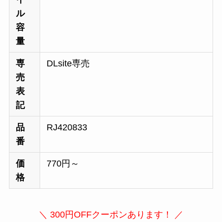
ル
容
量
専
DLsite専売
売
表
記
品
RJ420833
番
価
770円～
格
＼ 300円OFFクーポンあります！ ／