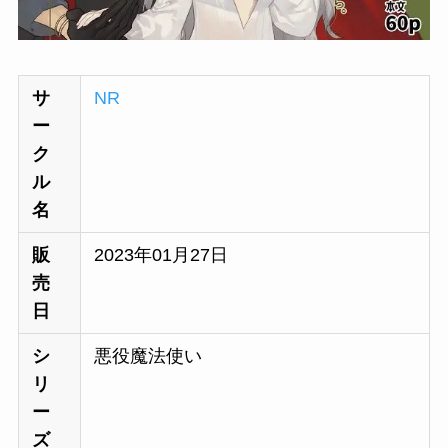
サ
NR
ー
ク
ル
名
販
2023年01月27日
売
日
シ
悪役魔法使い
リ
ー
ズ