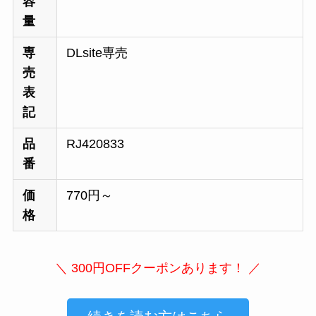
容
量
専
DLsite専売
売
表
記
品
RJ420833
番
価
770円～
格
＼ 300円OFFクーポンあります！ ／