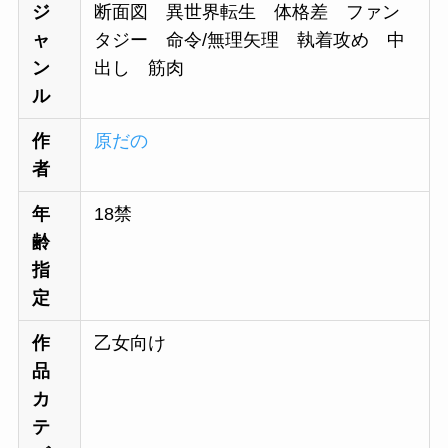
ジ
断面図 異世界転生 体格差 ファン
ャ
タジー 命令/無理矢理 執着攻め 中
ン
出し 筋肉
ル
作
原だの
者
年
18禁
齢
指
定
作
乙女向け
品
カ
テ