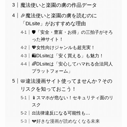
魔法使いと楽園の虜の作品データ
🎉魔法使いと楽園の虜を読むのに
「DLsite」がおすすめな理由
🛡️「安全・豊富・お得」の三拍子がそろ
った神サイト！
💖女性向けジャンルも超充実！
🛍️DLsiteは「安く買える」も魅力！
🌈DLsiteは「安心してハマれる合法同人
プラットフォーム」
📛違法漫画サイト使ってませんか？その
リスクを知っておこう！
📱スマホが危ない！セキュリティ面のリ
スク
⚖️法律違反になる可能性も…
💔好きな漫画が読めなくなる未来