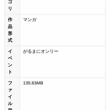
ゴ
リ
作
マンガ
品
形
式
イ
がるまにオンリー
ベ
ン
ト
フ
135.63MB
ァ
イ
ル