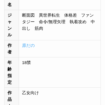
名
ジ
断面図 異世界転生 体格差 ファン
ャ
タジー 命令/無理矢理 執着攻め 中
ン
出し 筋肉
ル
作
原だの
者
年
18禁
齢
指
定
作
乙女向け
品